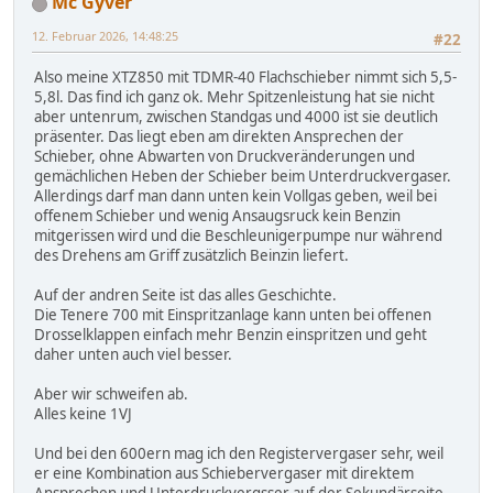
Mc Gyver
12. Februar 2026, 14:48:25
#22
Also meine XTZ850 mit TDMR-40 Flachschieber nimmt sich 5,5-
5,8l. Das find ich ganz ok. Mehr Spitzenleistung hat sie nicht
aber untenrum, zwischen Standgas und 4000 ist sie deutlich
präsenter. Das liegt eben am direkten Ansprechen der
Schieber, ohne Abwarten von Druckveränderungen und
gemächlichen Heben der Schieber beim Unterdruckvergaser.
Allerdings darf man dann unten kein Vollgas geben, weil bei
offenem Schieber und wenig Ansaugsruck kein Benzin
mitgerissen wird und die Beschleunigerpumpe nur während
des Drehens am Griff zusätzlich Beinzin liefert.
Auf der andren Seite ist das alles Geschichte.
Die Tenere 700 mit Einspritzanlage kann unten bei offenen
Drosselklappen einfach mehr Benzin einspritzen und geht
daher unten auch viel besser.
Aber wir schweifen ab.
Alles keine 1VJ
Und bei den 600ern mag ich den Registervergaser sehr, weil
er eine Kombination aus Schiebervergaser mit direktem