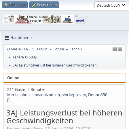
Einloggen
Registrieren
Hauptmenü
YAMAHA TENERE FORUM
Forum
Technik
►
►
Ténéré XT600Z
►
3AJ Leistungsverlust bei höheren Geschwindigkeiten
►
Online
211 Gäste, 5 Benutzer
Mecki
,
johun
,
smeagolvomloh
,
styrkeproven
,
Dennis650
[]
3AJ Leistungsverlust bei höheren
Geschwindigkeiten
Begonnen von Björn, 25. Januar 2026, 20:17:24