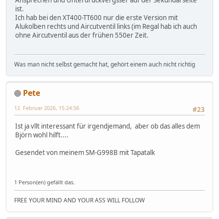
Ansprechen und Unterdruckvergsser auf der Sekundärseite
ist.
Ich hab bei den XT400-TT600 nur die erste Version mit
Alukolben rechts und Aircutventil links (im Regal hab ich auch
ohne Aircutventil aus der frühen 550er Zeit.
Was man nicht selbst gemacht hat, gehört einem auch nicht richtig
Pete
12. Februar 2026, 15:24:56
#23
Ist ja vllt interessant für irgendjemand, aber ob das alles dem
Björn wohl hilft....
Gesendet von meinem SM-G998B mit Tapatalk
1 Person(en) gefällt das.
FREE YOUR MIND AND YOUR ASS WILL FOLLOW