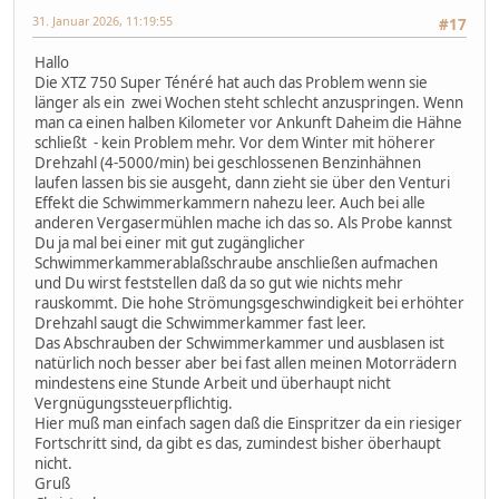
31. Januar 2026, 11:19:55
#17
Hallo
Die XTZ 750 Super Ténéré hat auch das Problem wenn sie
länger als ein zwei Wochen steht schlecht anzuspringen. Wenn
man ca einen halben Kilometer vor Ankunft Daheim die Hähne
schließt - kein Problem mehr. Vor dem Winter mit höherer
Drehzahl (4-5000/min) bei geschlossenen Benzinhähnen
laufen lassen bis sie ausgeht, dann zieht sie über den Venturi
Effekt die Schwimmerkammern nahezu leer. Auch bei alle
anderen Vergasermühlen mache ich das so. Als Probe kannst
Du ja mal bei einer mit gut zugänglicher
Schwimmerkammerablaßschraube anschließen aufmachen
und Du wirst feststellen daß da so gut wie nichts mehr
rauskommt. Die hohe Strömungsgeschwindigkeit bei erhöhter
Drehzahl saugt die Schwimmerkammer fast leer.
Das Abschrauben der Schwimmerkammer und ausblasen ist
natürlich noch besser aber bei fast allen meinen Motorrädern
mindestens eine Stunde Arbeit und überhaupt nicht
Vergnügungssteuerpflichtig.
Hier muß man einfach sagen daß die Einspritzer da ein riesiger
Fortschritt sind, da gibt es das, zumindest bisher öberhaupt
nicht.
Gruß