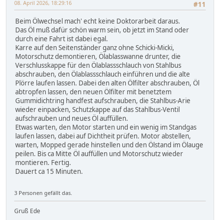
08. April 2026, 18:29:16
#11
Beim Ölwechsel mach' echt keine Doktorarbeit daraus.
Das Öl muß dafür schön warm sein, ob jetzt im Stand oder
durch eine Fahrt ist dabei egal.
Karre auf den Seitenständer ganz ohne Schicki-Micki,
Motorschutz demontieren, Ölablasswanne drunter, die
Verschlusskappe für den Ölablassschlauch von Stahlbus
abschrauben, den Ölablassschlauch einführen und die alte
Plörre laufen lassen. Dabei den alten Ölfilter abschrauben, Öl
abtropfen lassen, den neuen Ölfilter mit benetztem
Gummidichtring handfest aufschrauben, die Stahlbus-Arie
wieder einpacken, Schutzkappe auf das Stahlbus-Ventil
aufschrauben und neues Öl auffüllen.
Etwas warten, den Motor starten und ein wenig im Standgas
laufen lassen, dabei auf Dichtheit prüfen. Motor abstellen,
warten, Mopped gerade hinstellen und den Ölstand im Ölauge
peilen. Bis ca Mitte Öl auffüllen und Motorschutz wieder
montieren. Fertig.
Dauert ca 15 Minuten.
3 Personen gefällt das.
Gruß Ede