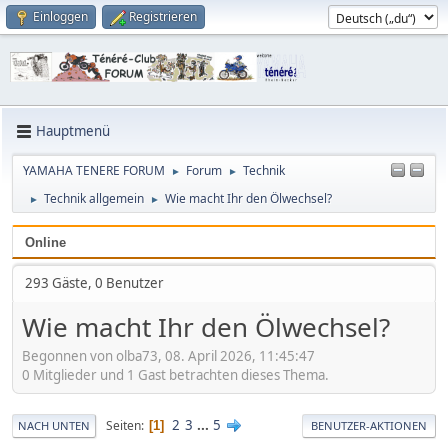
Einloggen
Registrieren
Hauptmenü
YAMAHA TENERE FORUM
Forum
Technik
►
►
Technik allgemein
Wie macht Ihr den Ölwechsel?
►
►
Online
293 Gäste, 0 Benutzer
Wie macht Ihr den Ölwechsel?
Begonnen von olba73, 08. April 2026, 11:45:47
0 Mitglieder und 1 Gast betrachten dieses Thema.
2
3
...
5
Seiten
1
NACH UNTEN
BENUTZER-AKTIONEN