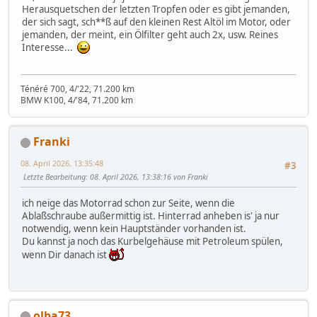
Herausquetschen der letzten Tropfen oder es gibt jemanden,
der sich sagt, sch**ß auf den kleinen Rest Altöl im Motor, oder
jemanden, der meint, ein Ölfilter geht auch 2x, usw. Reines
Interesse...
Ténéré 700, 4/'22, 71.200 km
BMW K100, 4/'84, 71.200 km
Franki
08. April 2026, 13:35:48
#3
Letzte Bearbeitung
: 08. April 2026, 13:38:16 von Franki
ich neige das Motorrad schon zur Seite, wenn die
Ablaßschraube außermittig ist. Hinterrad anheben is' ja nur
notwendig, wenn kein Hauptständer vorhanden ist.
Du kannst ja noch das Kurbelgehäuse mit Petroleum spülen,
wenn Dir danach ist
olba73