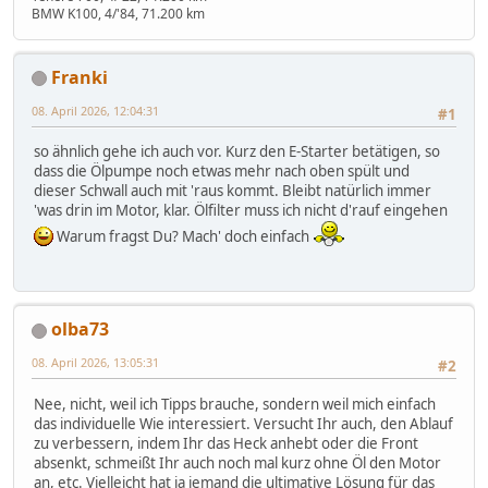
BMW K100, 4/'84, 71.200 km
Franki
08. April 2026, 12:04:31
#1
so ähnlich gehe ich auch vor. Kurz den E-Starter betätigen, so
dass die Ölpumpe noch etwas mehr nach oben spült und
dieser Schwall auch mit 'raus kommt. Bleibt natürlich immer
'was drin im Motor, klar. Ölfilter muss ich nicht d'rauf eingehen
Warum fragst Du? Mach' doch einfach
olba73
08. April 2026, 13:05:31
#2
Nee, nicht, weil ich Tipps brauche, sondern weil mich einfach
das individuelle Wie interessiert. Versucht Ihr auch, den Ablauf
zu verbessern, indem Ihr das Heck anhebt oder die Front
absenkt, schmeißt Ihr auch noch mal kurz ohne Öl den Motor
an, etc. Vielleicht hat ja jemand die ultimative Lösung für das