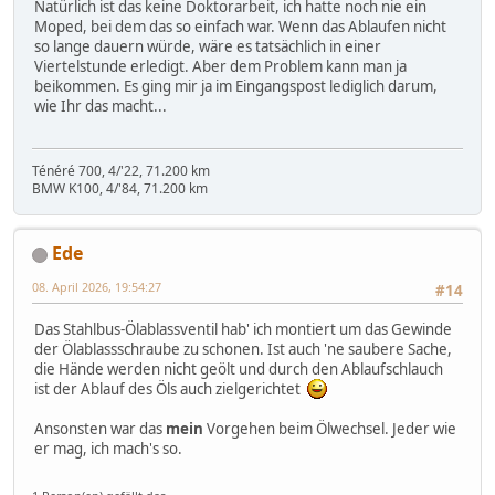
Natürlich ist das keine Doktorarbeit, ich hatte noch nie ein
Moped, bei dem das so einfach war. Wenn das Ablaufen nicht
so lange dauern würde, wäre es tatsächlich in einer
Viertelstunde erledigt. Aber dem Problem kann man ja
beikommen. Es ging mir ja im Eingangspost lediglich darum,
wie Ihr das macht...
Ténéré 700, 4/'22, 71.200 km
BMW K100, 4/'84, 71.200 km
Ede
08. April 2026, 19:54:27
#14
Das Stahlbus-Ölablassventil hab' ich montiert um das Gewinde
der Ölablassschraube zu schonen. Ist auch 'ne saubere Sache,
die Hände werden nicht geölt und durch den Ablaufschlauch
ist der Ablauf des Öls auch zielgerichtet
Ansonsten war das
mein
Vorgehen beim Ölwechsel. Jeder wie
er mag, ich mach's so.