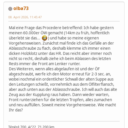
olba73
08. April 2026, 11:45:47
Mal eine Frage das Procedere betreffend: Ich habe gestern
meinen 60.000er ÖW gemacht (14km zu früh, hoffentlich
überlebt sie das...
) und habe so meine eigenen
Vorgehensweisen. Zunächst mal finde ich das Gefälle an der
Ablassschraube zu flach, deshalb klemme ich immer einen
dicken Holzklotz unter das HR. Das reicht aber immer noch
nicht so recht, deshalb ziehe ich beim Ablassen des letzten
Rests immer die Front am Lenker runter.
Des Weiteren, wenn alles abgelaufen ist und der ÖF
abgeschraubt, werfe ich den Motor erneut für 2-3 sec. an,
wobei nochmal ein ordentlicher Schwall der alten Suppe aus
den Leitungen schießt, vornehmlich aus dem Ölfilterflansch,
aber auch unten aus der Ablassschraube. Ich will auch das alte
Zeug aus der Kupplung raus haben. Dann wieder warten,
Front runterziehen für die letzten Tropfen, alles zumachen
und neu auffüllen. Soweit meine Vorgehensweise. Wie macht
Ihr das?
Ténéré 700, 4/'22, 71.200 km