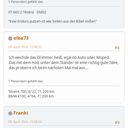
1 Person(en) gefällt das.
XT 660 Z Ténéré DM02
"Eine Enduro putzen ist wie Seiten aus der Bibel reißen"
olba73
08. April 2026, 15:48:33
#8
Ich wechsle das Öl immer heiß, egal ob Auto oder Moped.
Das mit dem Holz unter dem Ständer ist eine richtig gute Idee,
das probiere ich beim nächsten Mal mal aus...
1 Person(en) gefällt das.
Ténéré 700, 4/'22, 71.200 km
BMW K100, 4/'84, 71.200 km
Franki
08. April 2026, 15:58:50
#9