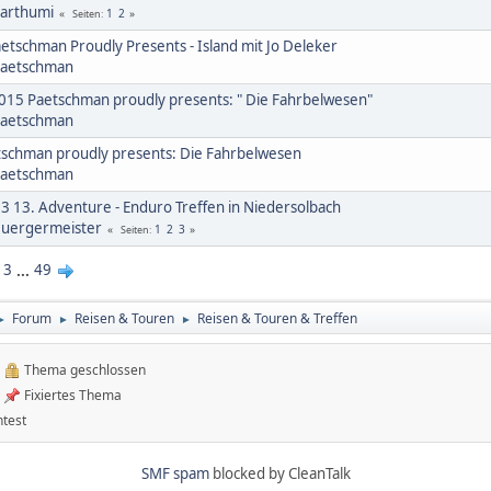
arthumi
1
2
Seiten
etschman Proudly Presents - Island mit Jo Deleker
aetschman
15 Paetschman proudly presents: " Die Fahrbelwesen"
aetschman
schman proudly presents: Die Fahrbelwesen
aetschman
3 13. Adventure - Enduro Treffen in Niedersolbach
uergermeister
1
2
3
Seiten
3
...
49
Forum
Reisen & Touren
Reisen & Touren & Treffen
►
►
►
Thema geschlossen
Fixiertes Thema
test
SMF spam
blocked by CleanTalk