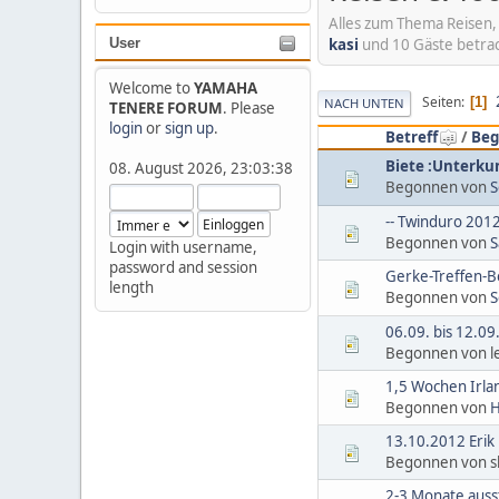
Alles zum Thema Reisen
kasi
und 10 Gäste betrac
User
Welcome to
YAMAHA
Seiten
1
NACH UNTEN
TENERE FORUM
. Please
login
or
sign up
.
Betreff
/
Beg
Biete :Unterku
08. August 2026, 23:03:38
Begonnen von
S
-- Twinduro 2012
Begonnen von
S
Login with username,
password and session
Gerke-Treffen-B
length
Begonnen von
S
06.09. bis 12.09
Begonnen von l
1,5 Wochen Irlan
Begonnen von
H
13.10.2012 Erik 
Begonnen von 
2-3 Monate ausst