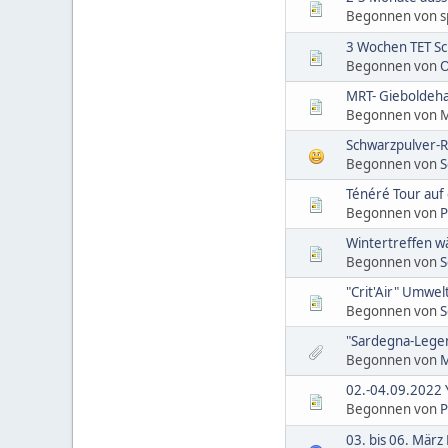
Begonnen von sp
3 Wochen TET Sc
Begonnen von
O
MRT- Gieboldeh
Begonnen von 
Schwarzpulver-R
Begonnen von
S
Ténéré Tour auf
Begonnen von
P
Wintertreffen wä
Begonnen von
S
"Crit'Air" Umwel
Begonnen von
S
"Sardegna-Legen
Begonnen von
M
02.-04.09.2022
Begonnen von
P
03. bis 06. März