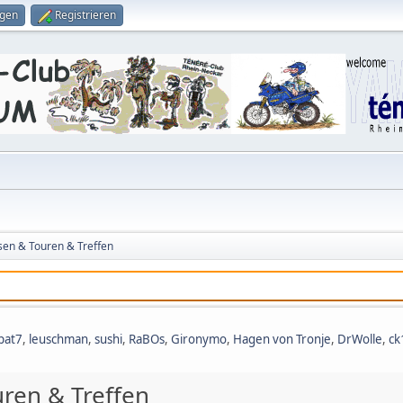
ggen
Registrieren
sen & Touren & Treffen
pat7
,
leuschman
,
sushi
,
RaBOs
,
Gironymo
,
Hagen von Tronje
,
DrWolle
,
ck
uren & Treffen