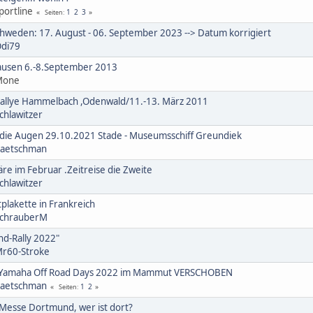
ortline
1
2
3
Seiten
hweden: 17. August - 06. September 2023 --> Datum korrigiert
di79
ausen 6.-8.September 2013
Mone
allye Hammelbach ,Odenwald/11.-13. März 2011
chlawitzer
 die Augen 29.10.2021 Stade - Museumsschiff Greundiek
aetschman
re im Februar .Zeitreise die Zweite
chlawitzer
tplakette in Frankreich
chrauberM
d-Rally 2022"
r60-Stroke
 Yamaha Off Road Days 2022 im Mammut VERSCHOBEN
aetschman
1
2
Seiten
 Messe Dortmund, wer ist dort?