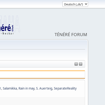
TÉNÉRÉ FORUM
1
,
Salamikka
,
Rain in may
,
S. Auerteig
,
SeparateReality