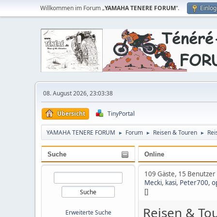
Willkommen im Forum „
YAMAHA TENERE FORUM
“.
Einlo
08. August 2026, 23:03:38
Übersicht
TinyPortal
YAMAHA TENERE FORUM
Forum
Reisen & Touren
Rei
►
►
►
Suche
Online
109 Gäste, 15 Benutzer
Mecki
,
kasi
,
Peter700
,
o
[]
Reisen & To
Erweiterte Suche