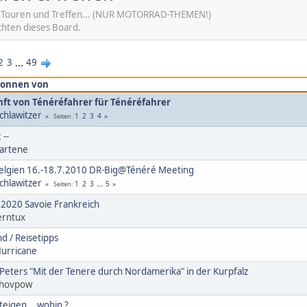
, Touren und Treffen... (NUR MOTORRAD-THEMEN!)
hten dieses Board.
2
3
...
49
onnen von
nft von Ténéréfahrer für Ténéréfahrer
chlawitzer
1
2
3
4
Seiten
 --
artene
elgien 16.-18.7.2010 DR-Big@Ténéré Meeting
chlawitzer
1
2
3
...
5
Seiten
.2020 Savoie Frankreich
erntux
d / Reisetipps
urricane
Peters "Mit der Tenere durch Nordamerika" in der Kurpfalz
shovpow
eigen... wohin ?