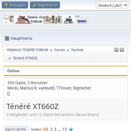
Einloggen
Registrieren
Hauptmenü
YAMAHA TENERE FORUM
Forum
Technik
►
►
Ténéré XT660Z
►
Online
356 Gäste, 5 Benutzer
Mecki
,
Markus R
,
vanbudd
,
T7Xover
,
Bigmichel
[]
Ténéré XT660Z
0 Mitglieder und 12 Gäste betrachten dieses Board.
2
3
...
15
Seiten
1
NACH UNTEN