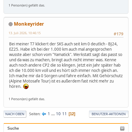
1 Person(en) gefällt das.
Monkeyrider
13. Juli 2026, 10:46:15
#179
Bei meiner T7 klickert der SKS auch seit km 0 deutlich - BJ24,
EZ25. Habe ich bei der 1.000 km auch mal angesprochen
wusste aber schon vom "Yamatick". Werkstatt sagt das passt so
und da was zu machen, bringt auch nicht immer was. Kenne
auch noch andere CP2 die so klingen. Jetzt ein Jahr später hab
ich die 10.000 km voll und es hört sich immer noch gleich an.
Ich mache mir da 0 Sorgen und fahre einfach. Mit Gehörschutz
(Alpine Motosafe Tour) ist es außerdem fast nicht mehr zu
hören.
1 Person(en) gefällt das.
1
...
10
11
Seiten
12
NACH OBEN
BENUTZER-AKTIONEN
Suche