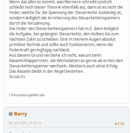
Wenn das alles so stimmt, was Wernere schreibt (und ich
schließe mich dieser Theorie ebenfalls an), dann ist es nicht die
Feder, welche für die Spannung der Steuerkette zuständig ist,
sondern lediglich die Arretierung des Steuerkettenspanners
durch die Verzahnung.
Die Feder des Steuerkettenspanners hat m.E. dann lediglich
die Aufgabe, bei gelängter Steuerkette, den Kolben bis zum
nächsten Zahn zu schieben. Eine in meinem Augen absolut
primitive Technik und sollte auch funktionieren, wenn die
Federkraft geringfügig nachlässt.
Aus diesem Grund verstehe ich nicht, warum beim
Rasseln/Klappern/etc. die Werkstätten so gerne als erstes den
Steuerkettenspanner wechseln. Meistens auch ohne Erfolg.
Das Rasseln bleibt in der Regel bestehen.
Gruss Iri
1 Person(en) gefällt das.
Barry
08. Juli 2026, 21:50:13
#176