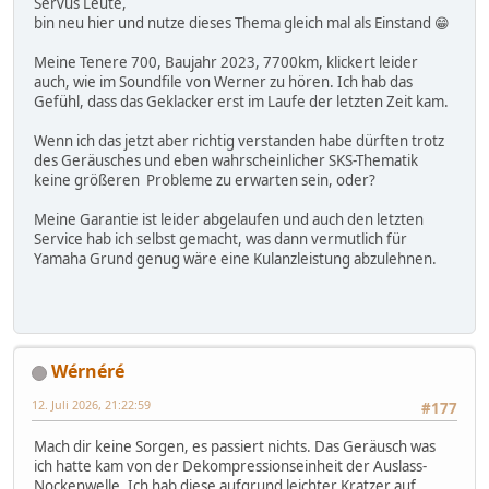
Servus Leute,
bin neu hier und nutze dieses Thema gleich mal als Einstand 😁
Meine Tenere 700, Baujahr 2023, 7700km, klickert leider
auch, wie im Soundfile von Werner zu hören. Ich hab das
Gefühl, dass das Geklacker erst im Laufe der letzten Zeit kam.
Wenn ich das jetzt aber richtig verstanden habe dürften trotz
des Geräusches und eben wahrscheinlicher SKS-Thematik
keine größeren Probleme zu erwarten sein, oder?
Meine Garantie ist leider abgelaufen und auch den letzten
Service hab ich selbst gemacht, was dann vermutlich für
Yamaha Grund genug wäre eine Kulanzleistung abzulehnen.
Wérnéré
12. Juli 2026, 21:22:59
#177
Mach dir keine Sorgen, es passiert nichts. Das Geräusch was
ich hatte kam von der Dekompressionseinheit der Auslass-
Nockenwelle. Ich hab diese aufgrund leichter Kratzer auf