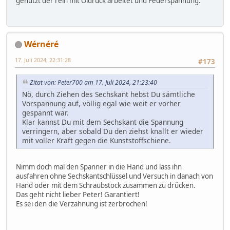
genutzt der rein mit Öldruck arbeitet und Federspannung.
Wérnéré
17. Juli 2024, 22:31:28
#173
Zitat von: Peter700 am 17. Juli 2024, 21:23:40
Nö, durch Ziehen des Sechskant hebst Du sämtliche
Vorspannung auf, völlig egal wie weit er vorher
gespannt war.
Klar kannst Du mit dem Sechskant die Spannung
verringern, aber sobald Du den ziehst knallt er wieder
mit voller Kraft gegen die Kunststoffschiene.
Nimm doch mal den Spanner in die Hand und lass ihn
ausfahren ohne Sechskantschlüssel und Versuch in danach von
Hand oder mit dem Schraubstock zusammen zu drücken.
Das geht nicht lieber Peter! Garantiert!
Es sei den die Verzahnung ist zerbrochen!