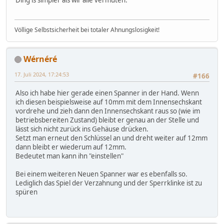
Ding is simpler als wir alle vermuten.
Völlige Selbstsicherheit bei totaler Ahnungslosigkeit!
Wérnéré
17. Juli 2024, 17:24:53
#166
Also ich habe hier gerade einen Spanner in der Hand. Wenn
ich diesen beispielsweise auf 10mm mit dem Innensechskant
vordrehe und zieh dann den Innensechskant raus so (wie im
betriebsbereiten Zustand) bleibt er genau an der Stelle und
lässt sich nicht zurück ins Gehäuse drücken.
Setzt man erneut den Schlüssel an und dreht weiter auf 12mm
dann bleibt er wiederum auf 12mm.
Bedeutet man kann ihn "einstellen"
Bei einem weiteren Neuen Spanner war es ebenfalls so.
Lediglich das Spiel der Verzahnung und der Sperrklinke ist zu
spüren