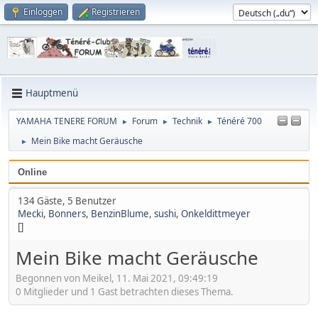
Einloggen
Registrieren
Hauptmenü
YAMAHA TENERE FORUM
Forum
Technik
Ténéré 700
►
►
►
Mein Bike macht Geräusche
►
Online
134 Gäste, 5 Benutzer
Mecki
,
Bonners
,
BenzinBlume
,
sushi
,
Onkeldittmeyer
[]
Mein Bike macht Geräusche
Begonnen von Meikel, 11. Mai 2021, 09:49:19
0 Mitglieder und 1 Gast betrachten dieses Thema.