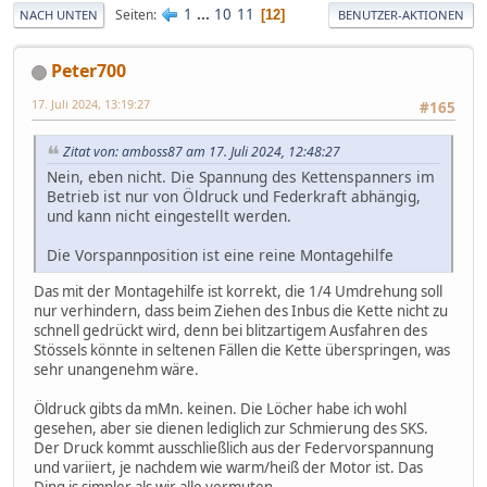
1
...
10
11
Seiten
12
NACH UNTEN
BENUTZER-AKTIONEN
Peter700
17. Juli 2024, 13:19:27
#165
Zitat von: amboss87 am 17. Juli 2024, 12:48:27
Nein, eben nicht. Die Spannung des Kettenspanners im
Betrieb ist nur von Öldruck und Federkraft abhängig,
und kann nicht eingestellt werden.
Die Vorspannposition ist eine reine Montagehilfe
Das mit der Montagehilfe ist korrekt, die 1/4 Umdrehung soll
nur verhindern, dass beim Ziehen des Inbus die Kette nicht zu
schnell gedrückt wird, denn bei blitzartigem Ausfahren des
Stössels könnte in seltenen Fällen die Kette überspringen, was
sehr unangenehm wäre.
Öldruck gibts da mMn. keinen. Die Löcher habe ich wohl
gesehen, aber sie dienen lediglich zur Schmierung des SKS.
Der Druck kommt ausschließlich aus der Federvorspannung
und variiert, je nachdem wie warm/heiß der Motor ist. Das