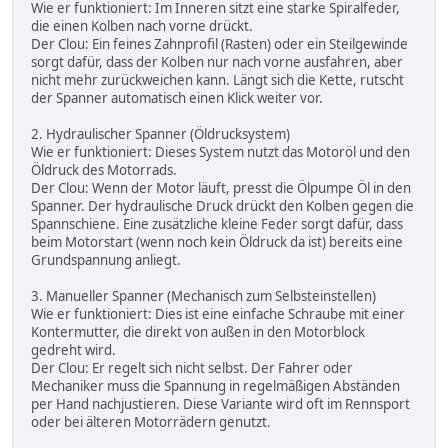
Wie er funktioniert: Im Inneren sitzt eine starke Spiralfeder,
die einen Kolben nach vorne drückt.
Der Clou: Ein feines Zahnprofil (Rasten) oder ein Steilgewinde
sorgt dafür, dass der Kolben nur nach vorne ausfahren, aber
nicht mehr zurückweichen kann. Längt sich die Kette, rutscht
der Spanner automatisch einen Klick weiter vor.
2. Hydraulischer Spanner (Öldrucksystem)
Wie er funktioniert: Dieses System nutzt das Motoröl und den
Öldruck des Motorrads.
Der Clou: Wenn der Motor läuft, presst die Ölpumpe Öl in den
Spanner. Der hydraulische Druck drückt den Kolben gegen die
Spannschiene. Eine zusätzliche kleine Feder sorgt dafür, dass
beim Motorstart (wenn noch kein Öldruck da ist) bereits eine
Grundspannung anliegt.
3. Manueller Spanner (Mechanisch zum Selbsteinstellen)
Wie er funktioniert: Dies ist eine einfache Schraube mit einer
Kontermutter, die direkt von außen in den Motorblock
gedreht wird.
Der Clou: Er regelt sich nicht selbst. Der Fahrer oder
Mechaniker muss die Spannung in regelmäßigen Abständen
per Hand nachjustieren. Diese Variante wird oft im Rennsport
oder bei älteren Motorrädern genutzt.