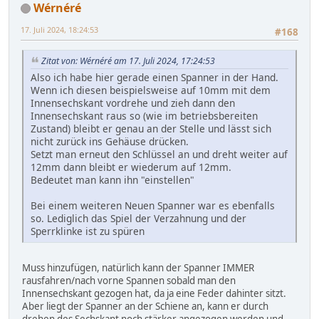
Wérnéré
17. Juli 2024, 18:24:53
#168
Zitat von: Wérnéré am 17. Juli 2024, 17:24:53
Also ich habe hier gerade einen Spanner in der Hand.
Wenn ich diesen beispielsweise auf 10mm mit dem
Innensechskant vordrehe und zieh dann den
Innensechskant raus so (wie im betriebsbereiten
Zustand) bleibt er genau an der Stelle und lässt sich
nicht zurück ins Gehäuse drücken.
Setzt man erneut den Schlüssel an und dreht weiter auf
12mm dann bleibt er wiederum auf 12mm.
Bedeutet man kann ihn "einstellen"
Bei einem weiteren Neuen Spanner war es ebenfalls
so. Lediglich das Spiel der Verzahnung und der
Sperrklinke ist zu spüren
Muss hinzufügen, natürlich kann der Spanner IMMER
rausfahren/nach vorne Spannen sobald man den
Innensechskant gezogen hat, da ja eine Feder dahinter sitzt.
Aber liegt der Spanner an der Schiene an, kann er durch
drehen des Sechskant noch stärker angezogen werden und